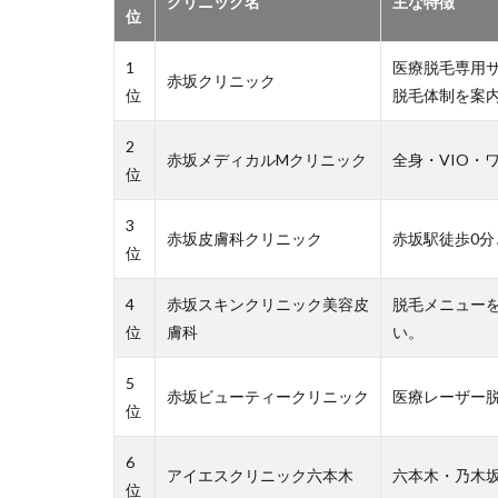
クリニック名
主な特徴
位
1
医療脱毛専用
赤坂クリニック
位
脱毛体制を案
2
赤坂メディカルMクリニック
全身・VIO・
位
3
赤坂皮膚科クリニック
赤坂駅徒歩0
位
4
赤坂スキンクリニック美容皮
脱毛メニュー
位
膚科
い。
5
赤坂ビューティークリニック
医療レーザー
位
6
アイエスクリニック六本木
六本木・乃木
位