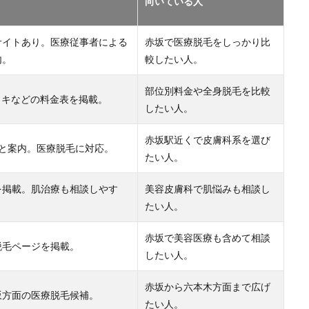
向いている人
サイトあり。医療従事者による
赤坂で医療脱毛をしっかり比
内。
較したい人。
部位別料金や全身脱毛を比較
ワキなどの料金表を掲載。
したい人。
赤坂駅近くで皮膚科系を選び
分と案内。医療脱毛に対応。
たい人。
を掲載。肌治療も相談しやす
美容皮膚科で肌悩みも相談し
たい人。
赤坂で美容医療も含めて相談
脱毛ページを掲載。
したい人。
赤坂から六本木方面まで広げ
坂方面の医療脱毛候補。
たい人。