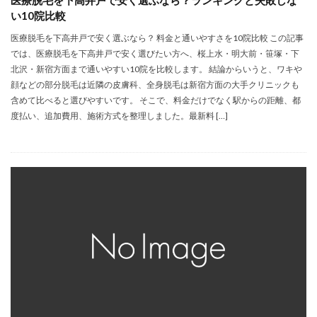
医療脱毛を下高井戸で安く選ぶなら？ランキングと失敗しな
い10院比較
医療脱毛を下高井戸で安く選ぶなら？ 料金と通いやすさを10院比較 この記事
では、医療脱毛を下高井戸で安く選びたい方へ、桜上水・明大前・笹塚・下
北沢・新宿方面まで通いやすい10院を比較します。 結論からいうと、ワキや
顔などの部分脱毛は近隣の皮膚科、全身脱毛は新宿方面の大手クリニックも
含めて比べると選びやすいです。 そこで、料金だけでなく駅からの距離、都
度払い、追加費用、施術方式を整理しました。最新料 […]