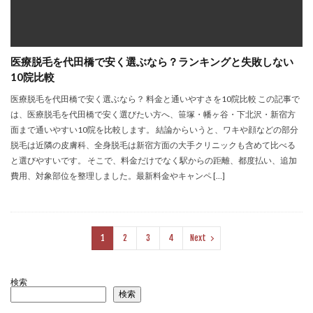
医療脱毛を代田橋で安く選ぶなら？ランキングと失敗しない
10院比較
医療脱毛を代田橋で安く選ぶなら？ 料金と通いやすさを10院比較 この記事で
は、医療脱毛を代田橋で安く選びたい方へ、笹塚・幡ヶ谷・下北沢・新宿方
面まで通いやすい10院を比較します。 結論からいうと、ワキや顔などの部分
脱毛は近隣の皮膚科、全身脱毛は新宿方面の大手クリニックも含めて比べる
と選びやすいです。 そこで、料金だけでなく駅からの距離、都度払い、追加
費用、対象部位を整理しました。最新料金やキャンペ […]
1
2
3
4
Next
検索
検索