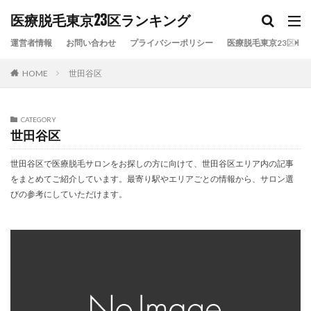
カテゴリー
医療脱毛東京23区ランキング
運営者情報
お問い合わせ
プライバシーポリシー
医療脱毛東京23区ラン
HOME
世田谷区
タグ
VIO脱毛
リゼクリニック
レジーナクリニック
全身脱毛
医療脱毛
医療脱毛おすすめ
CATEGORY
世田谷区
医療脱毛ランキング
医療脱毛安い
医療脱毛比較
東京23区
東京医療脱毛
湘南美容クリニック
世田谷区で医療脱毛サロンをお探しの方に向けて、世田谷区エリア内の記事
をまとめてご紹介しています。最寄り駅やエリアごとの情報から、サロン選
顔脱毛
びの参考にしていただけます。
検索