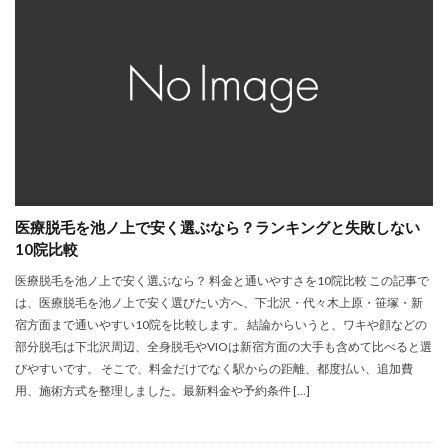
医療脱毛を池ノ上で安く選ぶなら？ランキングと失敗しない
10院比較
医療脱毛を池ノ上で安く選ぶなら？ 料金と通いやすさを10院比較 この記事で
は、医療脱毛を池ノ上で安く選びたい方へ、下北沢・代々木上原・笹塚・新
宿方面まで通いやすい10院を比較します。 結論からいうと、ワキや顔などの
部分脱毛は下北沢周辺、全身脱毛やVIOは新宿方面の大手も含めて比べると選
びやすいです。 そこで、料金だけでなく駅からの距離、都度払い、追加費
用、施術方式を整理しました。最新料金や予約条件 […]