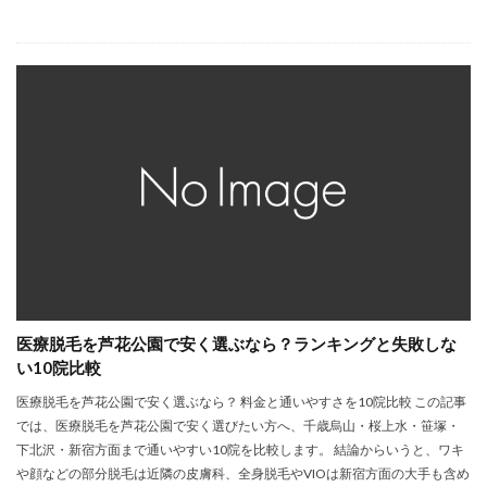
医療脱毛を芦花公園で安く選ぶなら？ランキングと失敗しな
い10院比較
医療脱毛を芦花公園で安く選ぶなら？ 料金と通いやすさを10院比較 この記事
では、医療脱毛を芦花公園で安く選びたい方へ、千歳烏山・桜上水・笹塚・
下北沢・新宿方面まで通いやすい10院を比較します。 結論からいうと、ワキ
や顔などの部分脱毛は近隣の皮膚科、全身脱毛やVIOは新宿方面の大手も含め