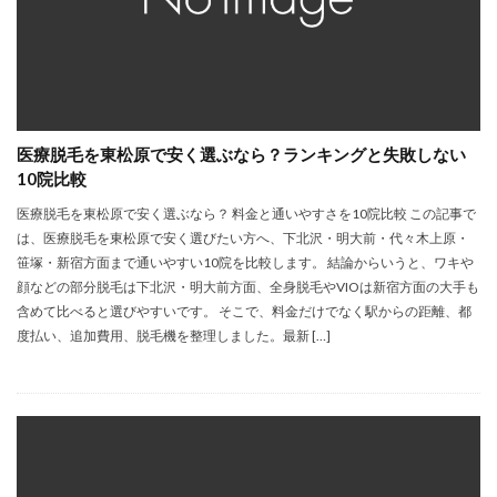
医療脱毛を東松原で安く選ぶなら？ランキングと失敗しない
10院比較
医療脱毛を東松原で安く選ぶなら？ 料金と通いやすさを10院比較 この記事で
は、医療脱毛を東松原で安く選びたい方へ、下北沢・明大前・代々木上原・
笹塚・新宿方面まで通いやすい10院を比較します。 結論からいうと、ワキや
顔などの部分脱毛は下北沢・明大前方面、全身脱毛やVIOは新宿方面の大手も
含めて比べると選びやすいです。 そこで、料金だけでなく駅からの距離、都
度払い、追加費用、脱毛機を整理しました。最新 […]