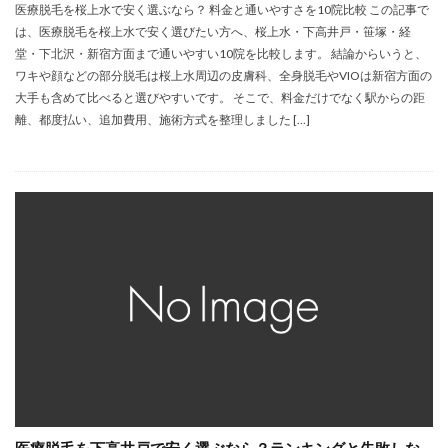
医療脱毛を桜上水で安く選ぶなら？ 料金と通いやすさを10院比較 この記事で
は、医療脱毛を桜上水で安く選びたい方へ、桜上水・下高井戸・笹塚・経
堂・下北沢・新宿方面まで通いやすい10院を比較します。 結論からいうと、
ワキや顔などの部分脱毛は桜上水周辺の皮膚科、全身脱毛やVIOは新宿方面の
大手も含めて比べると選びやすいです。 そこで、料金だけでなく駅からの距
離、都度払い、追加費用、施術方式を整理しました […]