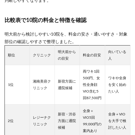
判断しやすくなります。
比較表で10院の料金と特徴を確認
明大前から検討しやすい10院を、料金の安さ・通いやすさ・対象
部位の確認しやすさで整理しました。
明大前から
向いている
順位
クリニック
料金の目安
の目安
人
両ワキ1回
500円、女
ワキや全身
湘南美容ク
新宿方面に
1位
性全身顔
を安く始め
リニック
通院候補
VIO含む5
たい人
回87,500円
全身＋
新宿・渋谷
全身＋VIO
レジーナク
VIO5回
2位
方面に通院
を大手で検
リニック
99,000円の
候補
討したい人
案内あり