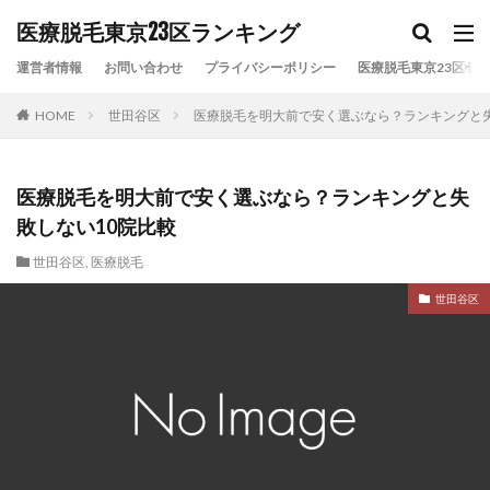
カテゴリー
医療脱毛東京23区ランキング
運営者情報
お問い合わせ
プライバシーポリシー
医療脱毛東京23区ラン
HOME
世田谷区
医療脱毛を明大前で安く選ぶなら？ランキングと失
タグ
VIO脱毛
リゼクリニック
レジーナクリニック
全身脱毛
医療脱毛
医療脱毛おすすめ
医療脱毛を明大前で安く選ぶなら？ランキングと失
医療脱毛ランキング
医療脱毛安い
医療脱毛比較
敗しない10院比較
東京23区
東京医療脱毛
湘南美容クリニック
世田谷区
,
医療脱毛
顔脱毛
世田谷区
検索