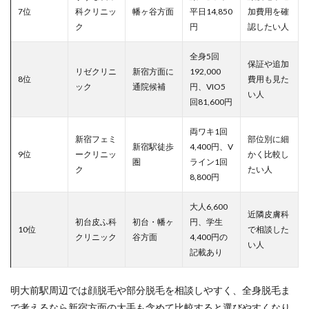
7位
科クリニッ
幡ヶ谷方面
平日14,850
加費用を確
ク
円
認したい人
全身5回
保証や追加
リゼクリニ
新宿方面に
192,000
8位
費用も見た
ック
通院候補
円、VIO5
い人
回81,600円
両ワキ1回
新宿フェミ
部位別に細
新宿駅徒歩
4,400円、V
9位
ークリニッ
かく比較し
圏
ライン1回
ク
たい人
8,800円
大人6,600
近隣皮膚科
初台皮ふ科
初台・幡ヶ
円、学生
10位
で相談した
クリニック
谷方面
4,400円の
い人
記載あり
明大前駅周辺では顔脱毛や部分脱毛を相談しやすく、全身脱毛ま
で考えるなら新宿方面の大手も含めて比較すると選びやすくなり