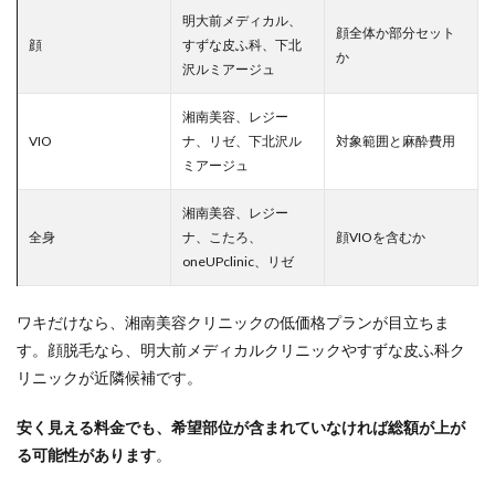
明大前メディカル、
顔全体か部分セット
顔
すずな皮ふ科、下北
か
沢ルミアージュ
湘南美容、レジー
VIO
ナ、リゼ、下北沢ル
対象範囲と麻酔費用
ミアージュ
湘南美容、レジー
全身
ナ、こたろ、
顔VIOを含むか
oneUPclinic、リゼ
ワキだけなら、湘南美容クリニックの低価格プランが目立ちま
す。顔脱毛なら、明大前メディカルクリニックやすずな皮ふ科ク
リニックが近隣候補です。
安く見える料金でも、希望部位が含まれていなければ総額が上が
る可能性があります
。