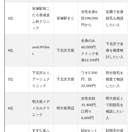
笹塚駅前こ
女性全身6
近隣で全身
たろ形成皮
3位
笹塚駅すぐ
回198,000
脱毛も相談
ふ科クリニ
円から
したい人
ック
全身のみ
下北沢で全
oneUPclini
60,000円、
4位
下北沢方面
身を都度検
c
クイック全
討したい人
身22,500円
下北沢ルミ
ワキ5,500
部分脱毛を
5位
アージュク
下北沢方面
円、顔
都度で相談
リニック
22,000円
したい人
女性全顔
明大前近く
明大前メデ
15,400円、
で顔脱毛を
6位
ィカルクリ
明大前周辺
口周り
相談したい
ニック
6,600円
人
すずな皮ふ
顔Aセット
顔脱毛や追