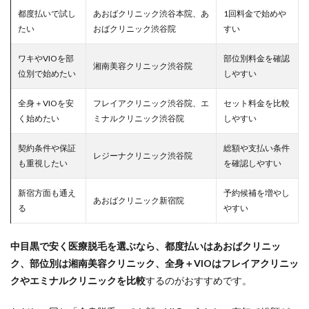
都度払いで試し
あおばクリニック渋谷本院、あ
1回料金で始めや
たい
おばクリニック渋谷院
すい
ワキやVIOを部
部位別料金を確認
湘南美容クリニック渋谷院
位別で始めたい
しやすい
全身＋VIOを安
フレイアクリニック渋谷院、エ
セット料金を比較
く始めたい
ミナルクリニック渋谷院
しやすい
契約条件や保証
総額や支払い条件
レジーナクリニック渋谷院
も重視したい
を確認しやすい
新宿方面も通え
予約候補を増やし
あおばクリニック新宿院
る
やすい
中目黒で安く医療脱毛を選ぶなら、都度払いはあおばクリニッ
ク、部位別は湘南美容クリニック、全身＋VIOはフレイアクリニッ
クやエミナルクリニックを比較
するのがおすすめです。