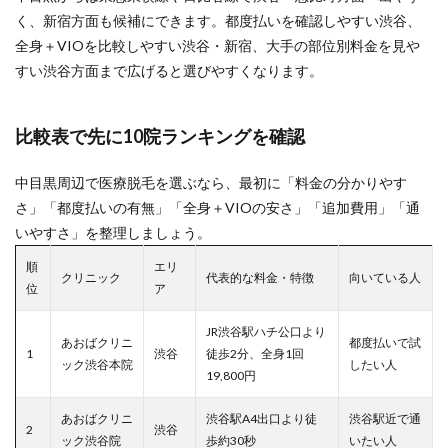
く、新宿方面も候補にできます。都度払いを確認しやすい渋谷、
全身＋VIOを比較しやすい渋谷・新宿、大手の部位別料金を見や
すい渋谷方面まで広げると選びやすくなります。
比較表で先に10院ランキングを確認
中目黒周辺で医療脱毛を選ぶなら、最初に「料金の分かりやす
さ」「都度払いの有無」「全身＋VIOの安さ」「追加費用」「通
いやすさ」を整理しましょう。
順
エリ
クリニック
代表的な料金・特徴
向いている人
位
ア
JR渋谷駅ハチ公口より
あおばクリニ
都度払いで試
1
渋谷
徒歩2分、全身1回
ック渋谷本院
したい人
19,800円
あおばクリニ
渋谷駅A4出口より徒
渋谷駅近で通
2
渋谷
ック渋谷院
歩約30秒
いたい人