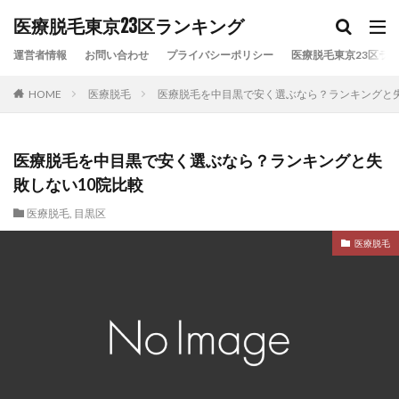
カテゴリー
医療脱毛東京23区ランキング
運営者情報
お問い合わせ
プライバシーポリシー
医療脱毛東京23区ラン
HOME
医療脱毛
医療脱毛を中目黒で安く選ぶなら？ランキングと失
タグ
VIO脱毛
リゼクリニック
レジーナクリニック
全身脱毛
医療脱毛
医療脱毛おすすめ
医療脱毛を中目黒で安く選ぶなら？ランキングと失
医療脱毛ランキング
医療脱毛安い
医療脱毛比較
敗しない10院比較
東京23区
東京医療脱毛
湘南美容クリニック
医療脱毛
,
目黒区
顔脱毛
医療脱毛
検索