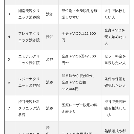
湘南美容クリ
部位別・全身脱毛を確
大手で比較し
3
渋谷
ニック渋谷院
認しやすい
たい人
全身＋VIOを
フレイアクリ
全身＋VIO5回52,800
4
渋谷
安く始めたい
ニック渋谷院
円
人
エミナルクリ
全身＋VIO6回49,500
セット料金を
5
渋谷
ニック渋谷院
円〜
重視したい人
渋谷駅から徒歩5分、
レジーナクリ
条件や保証も
6
渋谷
全身＋VIO総額
ニック渋谷院
確認したい人
312,000円
渋谷美容外科
渋谷で美容医
医療レーザー脱毛の料
7
クリニック渋
渋谷
療も相談した
金表あり
谷院
い人
渋
熱破壊式や都