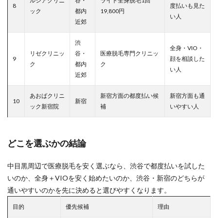
ルシアクリニ
谷・
ライト全身脱毛1回
8
度払いも見た
ック
都内
19,800円
い人
近郊
渋
全身・VIO・
リゼクリニッ
谷・
医療脱毛専門クリニッ
9
顔を相談した
ク
都内
ク
い人
近郊
あおばクリニ
新宿方面の都度払い候
新宿方面も通
10
新宿
ック新宿院
補
いやすい人
どこを選ぶかの結論
中目黒周辺で医療脱毛を安く選ぶなら、渋谷で都度払いを試した
いのか、全身＋VIOを安く始めたいのか、渋谷・新宿のどちらが
通いやすいのかを先に決めると選びやすくなります。
目的
優先候補
理由