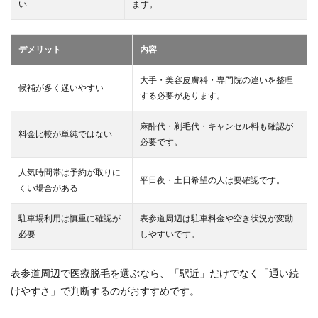
い
ます。
デメリット
内容
大手・美容皮膚科・専門院の違いを整理
候補が多く迷いやすい
する必要があります。
麻酔代・剃毛代・キャンセル料も確認が
料金比較が単純ではない
必要です。
人気時間帯は予約が取りに
平日夜・土日希望の人は要確認です。
くい場合がある
駐車場利用は慎重に確認が
表参道周辺は駐車料金や空き状況が変動
必要
しやすいです。
表参道周辺で医療脱毛を選ぶなら、「駅近」だけでなく「通い続
けやすさ」で判断するのがおすすめです。