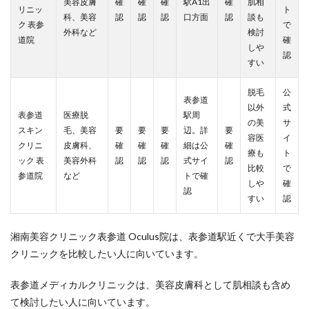
美容皮膚
確
確
確
駅A1出
確
肌相
リニッ
ト
科、美容
認
認
認
口方面
認
談も
ク 表参
で
外科など
検討
道院
確
しや
認
すい
脱毛
公
表参道
以外
式
表参道
医療脱
駅周
の美
サ
スキン
毛、美容
要
要
要
辺。詳
要
容医
イ
クリニ
皮膚科、
確
確
確
細は公
確
療も
ト
ック 表
美容外科
認
認
認
式サイ
認
比較
で
参道院
など
トで確
しや
確
認
すい
認
湘南美容クリニック表参道 Oculus院は、表参道駅近くで大手美容
クリニックを比較したい人に向いています。
表参道メディカルクリニックは、美容皮膚科として肌相談も含め
て検討したい人に向いています。