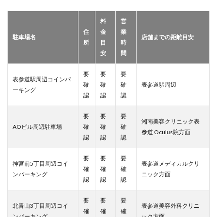
料
営
住
金
業
駐車場名
店舗までの距離目安
所
目
時
安
間
要
要
要
表参道駅周辺コインパ
確
確
確
表参道駅周辺
ーキング
認
認
認
要
要
要
湘南美容クリニック表
AOビル周辺駐車場
確
確
確
参道 Oculus院方面
認
認
認
要
要
要
神宮前5丁目周辺コイ
表参道メディカルクリ
確
確
確
ンパーキング
ニック方面
認
認
認
要
要
要
北青山3丁目周辺コイ
表参道美容外科クリニ
確
確
確
ンパーキング
ック方面