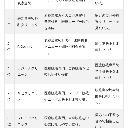
表参道院
い人。
表参道駅近くの美容皮膚科・
駅近の美容外科
4
表参道美容外
美容外科。医療レーザー脱毛
系クリニックを
位
科クリニック
を案内。
見たい人。
表参道駅徒歩3分。医療脱毛
5
部位別脱毛も比
R.O.clinic
メニューと部位別料金を案
位
較したい人。
内。
医療脱毛専門院
6
レジーナクリ
医療脱毛専門。全身脱毛を比
で全身脱毛を比
位
ニック
較しやすい候補。
較したい人。
脱毛機や施術範
7
リゼクリニッ
医療脱毛専門。レーザー脱毛
囲を比較したい
位
ク
やニードル脱毛も比較候補。
人。
痛みへの不安も
8
フレイアクリ
医療脱毛専門。全身脱毛を中
含めて相談した
位
ニック
心に比較しやすい候補。
い人。