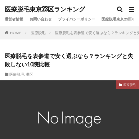
カテゴリー
医療脱毛東京23区ランキング
運営者情報
お問い合わせ
プライバシーポリシー
医療脱毛東京23区ラン
HOME
医療脱毛
医療脱毛を表参道で安く選ぶなら？ランキングと失
タグ
VIO脱毛
リゼクリニック
レジーナクリニック
全身脱
医療脱毛
医療脱毛おすすめ
医療脱毛ランキング
医療脱毛を表参道で安く選ぶなら？ランキングと失
医療脱毛安い
医療脱毛比較
東京23区
東京医療脱毛
敗しない10院比較
湘南美容クリニック
顔脱毛
医療脱毛
,
港区
医療脱毛
検索