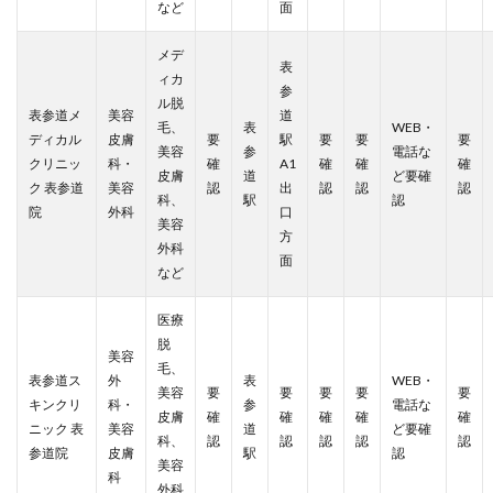
など
面
メデ
表
ィカ
参
ル脱
表参道メ
美容
道
毛、
表
WEB・
ディカル
皮膚
要
駅
要
要
要
美容
参
電話な
クリニッ
科・
確
A1
確
確
確
皮膚
道
ど要確
ク 表参道
美容
認
出
認
認
認
科、
駅
認
院
外科
口
美容
方
外科
面
など
医療
脱
美容
毛、
表参道ス
外
表
WEB・
美容
要
要
要
要
要
キンクリ
科・
参
電話な
皮膚
確
確
確
確
確
ニック 表
美容
道
ど要確
科、
認
認
認
認
認
参道院
皮膚
駅
認
美容
科
外科