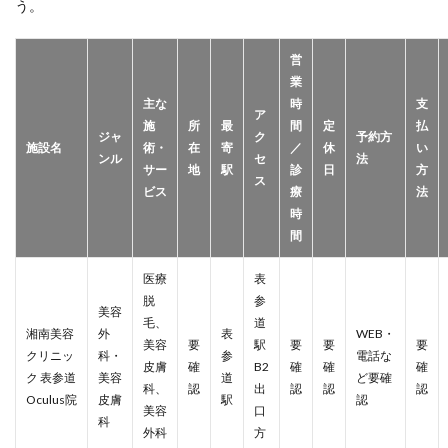
う。
営
業
主な
時
支
ア
施
所
最
間
定
払
ジャ
ク
予約方
施設名
術・
在
寄
／
休
い
ンル
セ
法
サー
地
駅
診
日
方
ス
ビス
療
法
時
間
医療
表
脱
参
美容
毛、
道
湘南美容
外
表
WEB・
美容
要
駅
要
要
要
クリニッ
科・
参
電話な
皮膚
確
B2
確
確
確
ク 表参道
美容
道
ど要確
科、
認
出
認
認
認
Oculus院
皮膚
駅
認
美容
口
科
外科
方