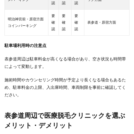
認
認
認
要
要
要
明治神宮前・原宿方面
確
確
確
表参道・原宿方面
コインパーキング
認
認
認
駐車場利用時の注意点
表参道周辺は駐車料金が高くなる場合があり、空き状況も時間帯
によって変動します。
施術時間やカウンセリング時間が予定より長くなる場合もあるた
め、駐車料金の上限、入出庫時間、車両制限を事前に確認してく
ださい。
表参道周辺で医療脱毛クリニックを選ぶ
メリット・デメリット