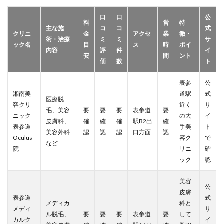
口
口
公
料
営
特
主な施
コ
コ
式
クリニ
金
アクセ
業
徴・
術・治療
ミ
ミ
サ
ック名
目
ス
時
ポイ
内容
評
件
イ
安
間
ント
価
数
ト
表参
公
湘南美
道駅
式
医療脱
容クリ
近く
サ
毛、美容
要
要
要
表参道
要
ニック
の大
イ
皮膚科、
確
確
確
駅B2出
確
表参道
手美
ト
美容外科
認
認
認
口方面
認
Oculus
容ク
で
など
院
リニ
確
ック
認
美容
公
皮膚
表参道
式
メディカ
科と
メディ
サ
ル脱毛、
要
要
要
表参道
要
して
カルク
イ