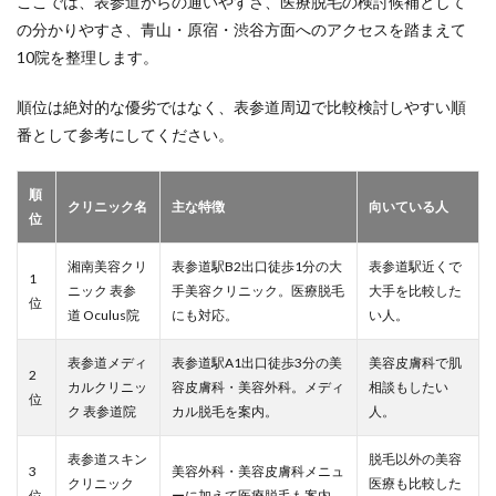
ここでは、表参道からの通いやすさ、医療脱毛の検討候補として
の分かりやすさ、青山・原宿・渋谷方面へのアクセスを踏まえて
10院を整理します。
順位は絶対的な優劣ではなく、表参道周辺で比較検討しやすい順
番として参考にしてください。
順
クリニック名
主な特徴
向いている人
位
湘南美容クリ
表参道駅B2出口徒歩1分の大
表参道駅近くで
1
ニック 表参
手美容クリニック。医療脱毛
大手を比較した
位
道 Oculus院
にも対応。
い人。
表参道メディ
表参道駅A1出口徒歩3分の美
美容皮膚科で肌
2
カルクリニッ
容皮膚科・美容外科。メディ
相談もしたい
位
ク 表参道院
カル脱毛を案内。
人。
表参道スキン
脱毛以外の美容
3
美容外科・美容皮膚科メニュ
クリニック
医療も比較した
位
ーに加えて医療脱毛も案内。