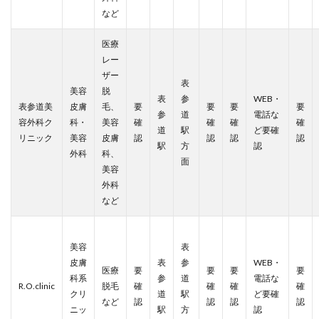
など
医療
レー
ザー
表
美容
脱
表
参
WEB・
表参道美
皮膚
毛、
要
要
要
要
参
道
電話な
容外科ク
科・
美容
確
確
確
確
道
駅
ど要確
リニック
美容
皮膚
認
認
認
認
駅
方
認
外科
科、
面
美容
外科
など
美容
表
皮膚
表
参
WEB・
医療
要
要
要
要
科系
参
道
電話な
R.O.clinic
脱毛
確
確
確
確
クリ
道
駅
ど要確
など
認
認
認
認
ニッ
駅
方
認