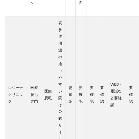
ク
面
表
参
道
周
辺
の
通
い
や
す
WEB・
レジーナ
医療
要
要
要
要
要
医療
い
電話な
クリニッ
脱毛
確
確
確
確
確
脱毛
院
ど要確
ク
専門
認
認
認
認
認
は
認
公
式
サ
イ
ト