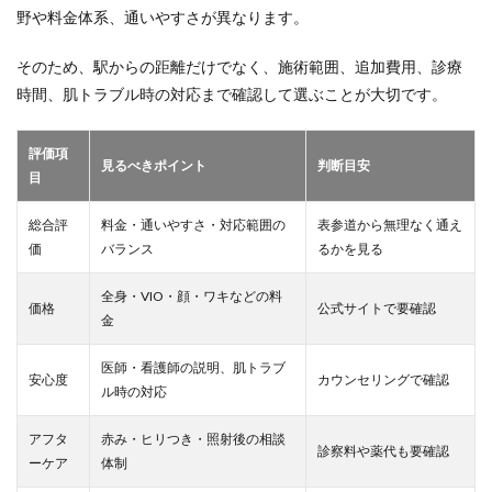
野や料金体系、通いやすさが異なります。
そのため、駅からの距離だけでなく、施術範囲、追加費用、診療
時間、肌トラブル時の対応まで確認して選ぶことが大切です。
評価項
見るべきポイント
判断目安
目
総合評
料金・通いやすさ・対応範囲の
表参道から無理なく通え
価
バランス
るかを見る
全身・VIO・顔・ワキなどの料
価格
公式サイトで要確認
金
医師・看護師の説明、肌トラブ
安心度
カウンセリングで確認
ル時の対応
アフタ
赤み・ヒリつき・照射後の相談
診察料や薬代も要確認
ーケア
体制