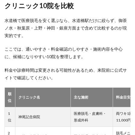
クリニック10院を比較
水道橋で医療脱毛を安く選ぶなら、水道橋駅だけに絞らず、御茶
ノ水・秋葉原・上野・神田・銀座方面まで含めて比較するのが現
実的です。
ここでは、通いやすさ・料金確認のしやすさ・施術内容を中心
に、候補になりやすい10院を整理します。
料金や診療時間は変更される可能性があるため、来院前に公式サ
イトで確認してください。
順
クリニック名
主な施術
料金目安
位
1
医療脱毛・皮膚科・
両ワキ1回1
神尾記念病院
位
形成外科
11,000円
2
脱毛メニュ