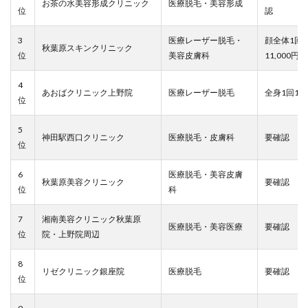
お茶の水美容形成クリニック
医療脱毛・美容形成
位
認
3
医療レーザー脱毛・
顔全体1回2
秋葉原スキンクリニック
位
美容皮膚科
11,000円
4
あおばクリニック上野院
医療レーザー脱毛
全身1回19
位
5
神田駅西口クリニック
医療脱毛・皮膚科
要確認
位
6
医療脱毛・美容皮膚
秋葉原美容クリニック
要確認
位
科
7
湘南美容クリニック秋葉原
医療脱毛・美容医療
要確認
位
院・上野院周辺
8
リゼクリニック銀座院
医療脱毛
要確認
位