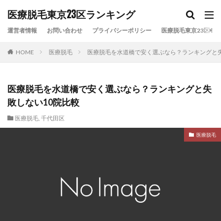
カテゴリー
医療脱毛東京23区ランキング
運営者情報
お問い合わせ
プライバシーポリシー
医療脱毛東京23区ラン
HOME
医療脱毛
医療脱毛を水道橋で安く選ぶなら？ランキングと失
タグ
VIO脱毛
リゼクリニック
レジーナクリニック
全身脱毛
医療脱毛
医療脱毛おすすめ
医療脱毛を水道橋で安く選ぶなら？ランキングと失
医療脱毛ランキング
医療脱毛安い
医療脱毛比較
敗しない10院比較
東京23区
東京医療脱毛
湘南美容クリニック
医療脱毛
,
千代田区
顔脱毛
医療脱毛
検索