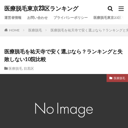
カテゴリー
医療脱毛東京23区ランキング
運営者情報
お問い合わせ
プライバシーポリシー
医療脱毛東京23区ラン
HOME
医療脱毛
医療脱毛を祐天寺で安く選ぶなら？ランキングと失
タグ
VIO脱毛
リゼクリニック
レジーナクリニック
全身脱毛
医療脱毛
医療脱毛おすすめ
医療脱毛を祐天寺で安く選ぶなら？ランキングと失
医療脱毛ランキング
医療脱毛安い
医療脱毛比較
敗しない10院比較
東京23区
東京医療脱毛
湘南美容クリニック
医療脱毛
,
目黒区
顔脱毛
医療脱毛
検索