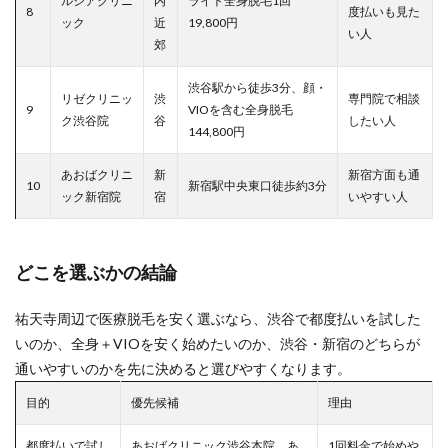
ルシアクリニ
内
ライト全身脱毛1回
8
度払いも見た
ック
近
19,800円
い人
郊
渋谷駅から徒歩3分、顔・
リゼクリニッ
渋
専門院で相談
9
VIOを含む全身脱毛
ク渋谷院
谷
したい人
144,800円
あおばクリニ
新
新宿方面も通
10
新宿駅中央東口徒歩約3分
ック新宿院
宿
いやすい人
どこを選ぶかの結論
祐天寺周辺で医療脱毛を安く選ぶなら、渋谷で都度払いを試した
いのか、全身＋VIOを安く始めたいのか、渋谷・新宿のどちらが
通いやすいのかを先に決めると選びやすくなります。
目的
優先候補
理由
都度払いで試し
あおばクリニック渋谷本院、あ
1回料金で始めや