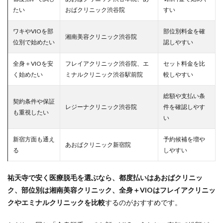
たい
おばクリニック渋谷院
すい
ワキやVIOを部
部位別料金を確
湘南美容クリニック渋谷院
位別で始めたい
認しやすい
全身＋VIOを安
フレイアクリニック渋谷院、エ
セット料金を比
く始めたい
ミナルクリニック渋谷駅前院
較しやすい
総額や支払い条
契約条件や保証
レジーナクリニック渋谷院
件を確認しやす
も重視したい
い
新宿方面も通え
予約候補を増や
あおばクリニック新宿院
る
しやすい
祐天寺で安く医療脱毛を選ぶなら、都度払いはあおばクリニッ
ク、部位別は湘南美容クリニック、全身＋VIOはフレイアクリニッ
クやエミナルクリニックを比較
するのがおすすめです。