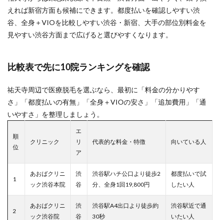
えれば新宿方面も候補にできます。都度払いを確認しやすい渋
谷、全身＋VIOを比較しやすい渋谷・新宿、大手の部位別料金を
見やすい渋谷方面まで広げると選びやすくなります。
比較表で先に10院ランキングを確認
祐天寺周辺で医療脱毛を選ぶなら、最初に「料金の分かりやす
さ」「都度払いの有無」「全身＋VIOの安さ」「追加費用」「通
いやすさ」を整理しましょう。
エ
順
クリニック
リ
代表的な料金・特徴
向いている人
位
ア
あおばクリニ
渋
渋谷駅ハチ公口より徒歩2
都度払いで試
1
ック渋谷本院
谷
分、全身1回19,800円
したい人
あおばクリニ
渋
渋谷駅A4出口より徒歩約
渋谷駅近で通
2
ック渋谷院
谷
30秒
いたい人