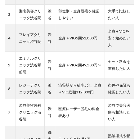
湘南美容クリ
渋
部位別・全身脱毛を確認
大手で比較し
3
ニック渋谷院
谷
しやすい
たい人
全身＋VIOを
フレイアクリ
渋
4
全身＋VIO5回52,800円
安く始めたい
ニック渋谷院
谷
人
エミナルクリ
渋
セット料金を
5
ニック渋谷駅
全身＋VIO6回49,500円〜
谷
重視したい人
前院
レジーナクリ
渋
渋谷駅から徒歩5分、全身
条件や保証も
6
ニック渋谷院
谷
＋VIO総額312,000円
確認したい人
渋谷美容外科
渋谷で美容医
渋
医療レーザー脱毛の料金
7
クリニック渋
療も相談した
谷
表あり
谷院
い人
都
熱破壊式や都