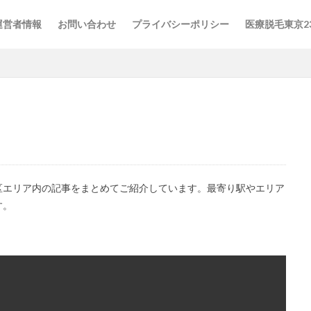
運営者情報
お問い合わせ
プライバシーポリシー
医療脱毛東京2
ゼクリニック
レジーナクリニック
全身脱毛
医療脱毛
医療脱
グ
医療脱毛安い
医療脱毛比較
東京23区
東京医療脱毛
区エリア内の記事をまとめてご紹介しています。最寄り駅やエリア
す。
検索