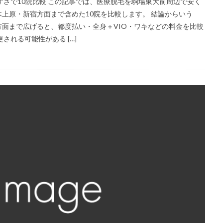
すさで10院比較 この記事では、医療脱毛を駒場東大前周辺で安く
上原・新宿方面まで含めた10院を比較します。 結論からいう
面まで広げると、都度払い・全身＋VIO・ワキなどの料金を比較
される可能性がある […]