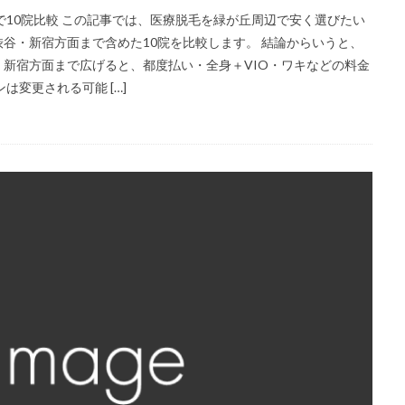
で10院比較 この記事では、医療脱毛を緑が丘周辺で安く選びたい
谷・新宿方面まで含めた10院を比較します。 結論からいうと、
新宿方面まで広げると、都度払い・全身＋VIO・ワキなどの料金
変更される可能 […]